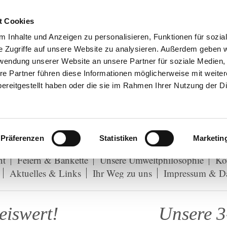
t Cookies
 Inhalte und Anzeigen zu personalisieren, Funktionen für sozia
e Zugriffe auf unsere Website zu analysieren. Außerdem geben w
rwendung unserer Website an unsere Partner für soziale Medien
re Partner führen diese Informationen möglicherweise mit weite
ereitgestellt haben oder die sie im Rahmen Ihrer Nutzung der D
Präferenzen
Statistiken
Marketin
zeiten
Das Hotel
Film- & Fotostudio
Economy-Zi
nt
Feiern & Bankette
Unsere Umweltphilosophie
Ko
Aktuelles & Links
Ihr Weg zu uns
Impressum & Da
preiswert! Unsere 3-u