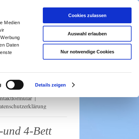
Cookies zulassen
le Medien
ir
Auswahl erlauben
, Werbung
ren Daten
Nur notwendige Cookies
ienste
g
Details zeigen
mmer
Die Gaststätte
ntaktformular
tenschutzerklärung
nd 4-Bett