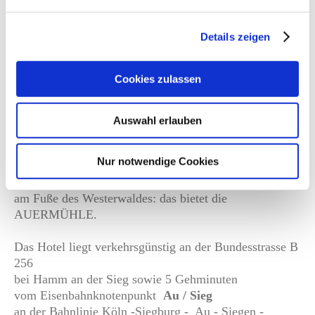
Details zeigen
Cookies zulassen
Auswahl erlauben
Qualität aus Tradition
Nur notwendige Cookies
Ein angenehmer Aufenthalt in gemütlichem Ambiente,
mit freundlichem Service und einer zentralen Lage
am Fuße des Westerwaldes: das bietet die
AUERMÜHLE.
Das Hotel liegt verkehrsgünstig an der Bundesstrasse B
256
bei Hamm an der Sieg sowie 5 Gehminuten
vom Eisenbahnknotenpunkt
Au / Sieg
an der Bahnlinie Köln -Siegburg - Au - Siegen -